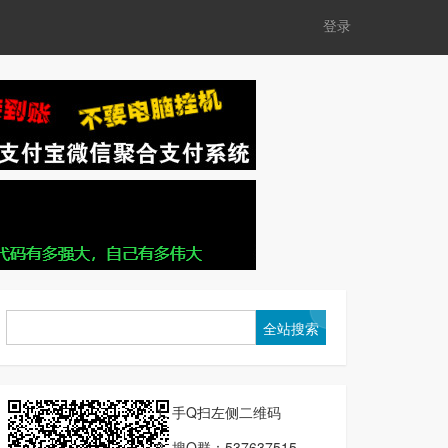
登录
1. 手Q扫左侧二维码
2. 搜Q群：537637515