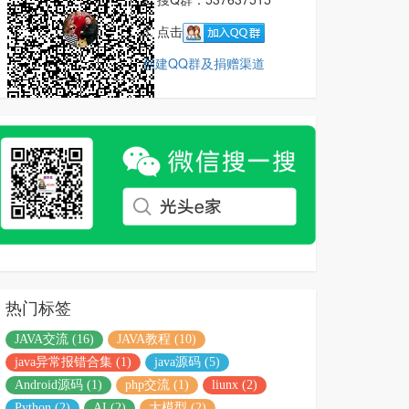
3. 点击
创建QQ群及捐赠渠道
热门标签
JAVA交流 (16)
JAVA教程 (10)
java异常报错合集 (1)
java源码 (5)
Android源码 (1)
php交流 (1)
liunx (2)
Python (2)
AI (2)
大模型 (2)