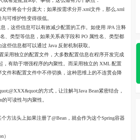
进行注入或者是配置aop、事物，这么做有几个缺点：
l文件将会十分庞大；如果按需求分开.xml文件，那么.xml
性与可维护性变得很低。
构信息，这些信息可以有效减少配置的工作。如使用 JPA 注释
属性名、类型等信息，如果关系表字段和 PO 属性名、类型都
些信息都可以通过 Java 反射机制获取。
ML 配置采用独立的配置文件，大多数配置信息在程序开发完成
一起，有助于增强程序的内聚性。而采用独立的 XML 配置
序文件和配置文件中不停切换，这种思维上的不连贯会降
t;@XXX&quot;的方式，让注解与Java Bean紧密结合，
an的可读性与内聚性。
它的某个方法头上如果注册了@Bean，就会作为这个Spring容器
on）