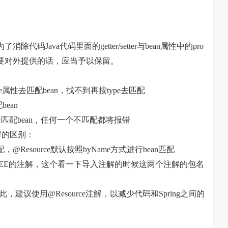
代码Java代码里面的getter/setter与bean属性中的pro
属性需要对外提供的话，应当予以保留。
me属性去匹配bean，找不到再按type去匹配
ean
ype去匹配bean，任何一个不匹配都将报错
注解的区别：
匹配，@Resource默认按照byName方式进行bean匹配
ource是J2EE的注解，这个看一下导入注解的时候这两个注解的包名
因此，建议使用@Resource注解，以减少代码和Spring之间的