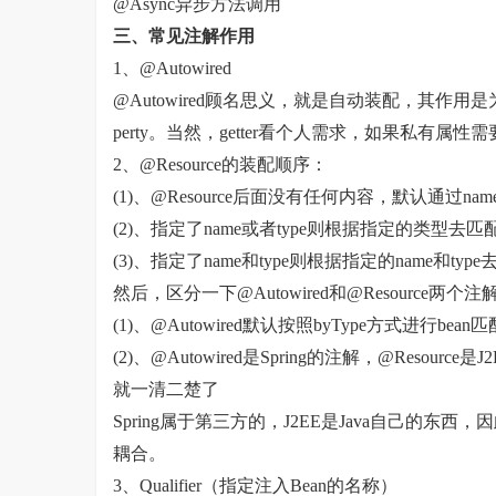
@Async异步方法调用
三、常见注解作用
1、@Autowired
@Autowired顾名思义，就是自动装配，其作用是为了消除
perty。当然，getter看个人需求，如果私有
2、@Resource的装配顺序：
(1)、@Resource后面没有任何内容，默认通过na
(2)、指定了name或者type则根据指定的类型去匹配b
(3)、指定了name和type则根据指定的name和t
然后，区分一下@Autowired和@Resource两个
(1)、@Autowired默认按照byType方式进行bean
(2)、@Autowired是Spring的注解，@Res
就一清二楚了
Spring属于第三方的，J2EE是Java自己的东西，
耦合。
3、Qualifier（指定注入Bean的名称）