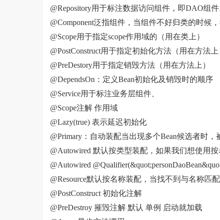
@Repository用于标注数据访问组件，即DAO组
@Component泛指组件，当组件不好归类的时
@Scope用于指定scope作用域的（用在类上）
@PostConstruct用于指定初始化方法（用在方法
@PreDestory用于指定销毁方法（用在方法上）
@DependsOn：定义Bean初始化及销毁时的顺序
@Service用于标注业务层组件、
@Scope注解 作用域
@Lazy(true) 表示延迟初始化
@Primary：自动装配当出现多个Bean候选者时，
@Autowired 默认按类型装配，如果我们想使用
@Autowired @Qualifier(&quot;personDaoBe
@Resource默认按名称装配，当找不到与名称匹
@PostConstruct 初始化注解
@PreDestroy 摧毁注解 默认 单例 启动就加载